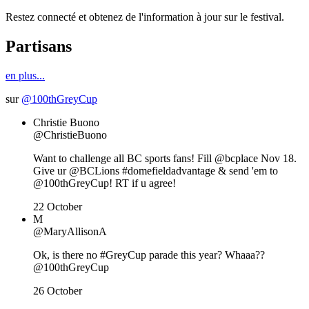
Restez connecté et obtenez de l'information à jour sur le festival.
Partisans
en plus...
sur
@100thGreyCup
Christie Buono
@ChristieBuono
Want to challenge all BC sports fans! Fill @bcplace Nov 18.
Give ur @BCLions #domefieldadvantage & send 'em to
@100thGreyCup! RT if u agree!
22 October
M
@MaryAllisonA
Ok, is there no #GreyCup parade this year? Whaaa??
@100thGreyCup
26 October