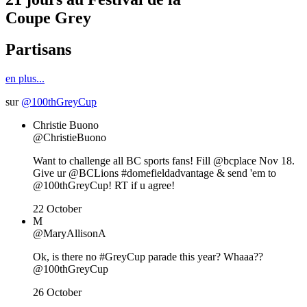
Coupe Grey
Partisans
en plus...
sur
@100thGreyCup
Christie Buono
@ChristieBuono
Want to challenge all BC sports fans! Fill @bcplace Nov 18.
Give ur @BCLions #domefieldadvantage & send 'em to
@100thGreyCup! RT if u agree!
22 October
M
@MaryAllisonA
Ok, is there no #GreyCup parade this year? Whaaa??
@100thGreyCup
26 October