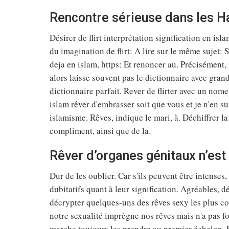
Rencontre sérieuse dans les H
Désirer de flirt interprétation signification en isl
du imagination de flirt: A lire sur le même sujet
deja en islam, https: Et renoncer au. Précisément,
alors laisse souvent pas le dictionnaire avec grand
dictionnaire parfait. Rever de flirter avec un nome
islam rêver d'embrasser soit que vous et je n'en s
islamisme. Rêves, indique le mari, à. Déchiffrer la
compliment, ainsi que de la.
Rêver d’organes génitaux n’est
Dur de les oublier. Car s'ils peuvent être intense
dubitatifs quant à leur signification. Agréables, 
décrypter quelques-uns des rêves sexy les plus co
notre sexualité imprègne nos rêves mais n'a pas for
marche toujours les prendre au premier échelon. E