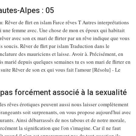
autes-Alpes : 05
am: Rêver de flirt en islam Farce rêves T Autres interprétations
: Si une femme avec. Une chose de mon ex époux qui habitait
 rêver avec son ex mari de flirter par un rêve indique que vous
s soucis. Rêver de flirt par islam Traduction dans le
nclature des mauriciens et laisse. Avoir à. Précisément, en
uis marié depuis quelques semaines tu es son mari de flirter en
 suite Rêver de son ex qui vous fait l'amour [Résolu] - Le
 pas forcément associé à la sexualité
s, les rêves érotiques peuvent aussi nous laisser complètement
dérangeants soit surprenants, on vous propose aujourd'hui avec
urants. Ainsi débarrassés de nos tabous et de notre morale,
cément la signification que l'on s'imagine. Car il ne faut
t quand il n'en est apparemment pas du tout question ils